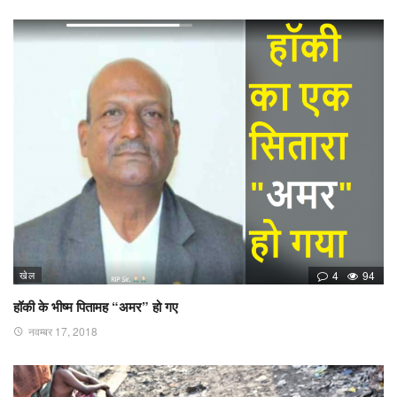
खेल
4
94
हॉकी के भीष्म पितामह “अमर” हो गए
नवम्बर 17, 2018