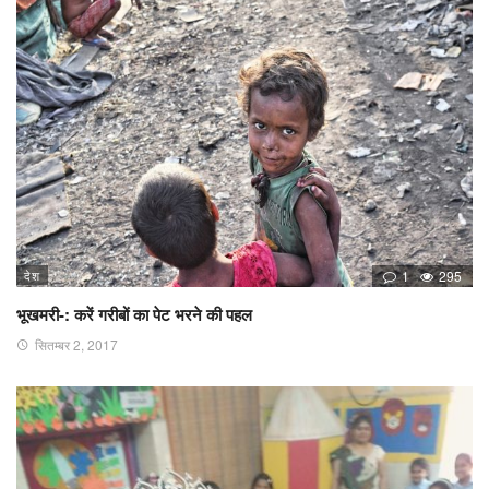
देश
1
295
भूखमरी-: करें गरीबों का पेट भरने की पहल
सितम्बर 2, 2017