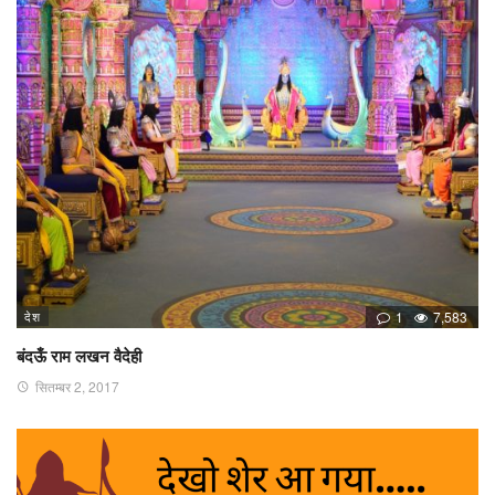
देश
1
7,583
बंदऊँ राम लखन वैदेही
सितम्बर 2, 2017