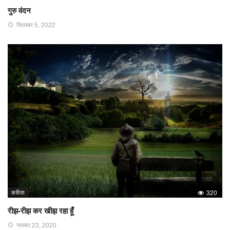
गुरु वंदन
सितम्बर 5, 2022
कविता
320
रीझ-रीझ कर खीझ रहा हूँ
नवम्बर 23, 2020