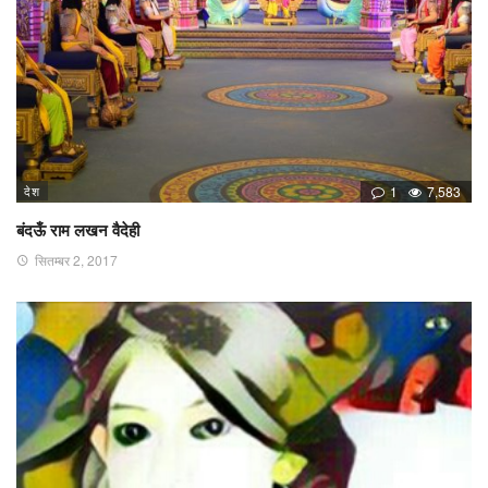
देश
1
7,583
बंदऊँ राम लखन वैदेही
सितम्बर 2, 2017