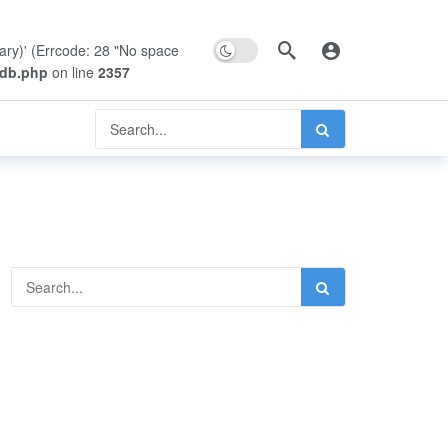
Dark mode
rary)' (Errcode: 28 "No space
pdb.php
on line
2357