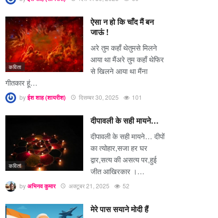
ऐसा न हो कि चाँद मैं बन
जाऊं !
अरे तुम कहाँ थेतुमसे मिलने
आया था मैंअरे तुम कहाँ थेफिर
कविता
से खिलने आया था मैंना
गीतकार हूं…
by
ईश शाह (शायरीश)
दिसम्बर 30, 2025
101
दीपावली के सही मायने…
दीपावली के सही मायने… दीपों
का त्योहार,सजा हर घर
द्वार,सत्य की असत्य पर,हुई
कविता
जीत आखिरकार ।…
by
अभिनव कुमार
अक्टूबर 21, 2025
52
मेरे पास सयाने मोदी हैं