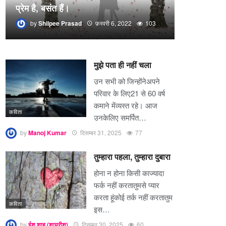
प्रेम है, बसंत हैं।
by
Shilpee Prasad
फ़रवरी 6, 2022
103
मुझे पता ही नहीं चला
उन सभी को जिन्होंनेअपने
परिवार के लिए21 से 60 वर्ष
कमाने मेंव्यस्त रहे। आज
कविता
उनकेलिए समर्पित…
by
Manoj Kumar
दिसम्बर 31, 2025
77
तुम्हारा पहला, तुम्हारा दुबारा
होना न होना किसी काज्यादा
फर्क नहीं करतातुमसे प्यार
करता हूंकोई तर्क नहीं करतातुम
कविता
इस…
by
ईश शाह (शायरीश)
दिसम्बर 30, 2025
60