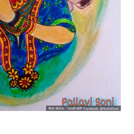
चित्र सौजन्य: : "पल्लवी सोनी"
Facebook: @ItzArtZone