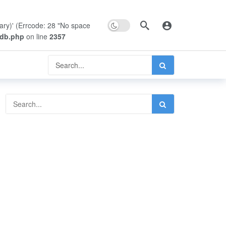
Dark mode
rary)' (Errcode: 28 "No space
pdb.php
on line
2357