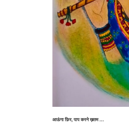
आऊंगा फ़िर, पाप करने ख़तम …