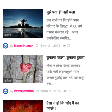
मुझे पता ही नहीं चला
उन सभी को जिन्होंनेअपने
परिवार के लिए21 से 60 वर्ष
कमाने मेंव्यस्त रहे। आज
कविता
उनकेलिए समर्पित…
by
Manoj Kumar
दिसम्बर 31, 2025
77
तुम्हारा पहला, तुम्हारा दुबारा
होना न होना किसी काज्यादा
फर्क नहीं करतातुमसे प्यार
करता हूंकोई तर्क नहीं करतातुम
कविता
इस…
by
ईश शाह (शायरीश)
दिसम्बर 30, 2025
60
ऐसा न हो कि चाँद मैं बन
जाऊं !