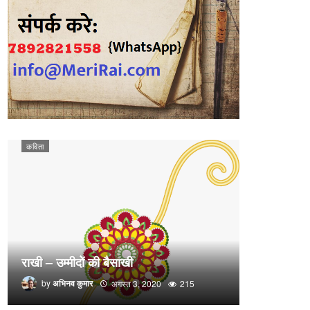
कविता
राखी – उम्मीदों की बैसाखी
by
अभिनव कुमार
अगस्त 3, 2020
215