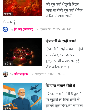
अरे तुम कहाँ थेतुमसे मिलने
आया था मैंअरे तुम कहाँ थेफिर
कविता
से खिलने आया था मैंना
गीतकार हूं…
by
ईश शाह (शायरीश)
दिसम्बर 30, 2025
101
दीपावली के सही मायने…
दीपावली के सही मायने… दीपों
का त्योहार,सजा हर घर
द्वार,सत्य की असत्य पर,हुई
कविता
जीत आखिरकार ।…
by
अभिनव कुमार
अक्टूबर 21, 2025
52
मेरे पास सयाने मोदी हैं
मेरे पास सयाने मोदी हैं घुटनों
पर तुझको ला दिया,अच्छे से
तुझको झुका दिया,क्या समझता
कविता