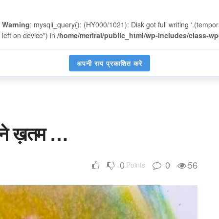
Warning
: mysqli_query(): (HY000/1021): Disk got full writing '.(tempo
left on device") in
/home/merirai/public_html/wp-includes/class-w
अपनी राय प्रकाशित करे
रने ख़तम …
0
0
56
Points