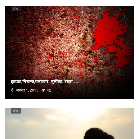
लेख
झटका,निशाना,पलटवार, मुसीबत, राहत…..
अगस्त 1, 2015
42
लेख