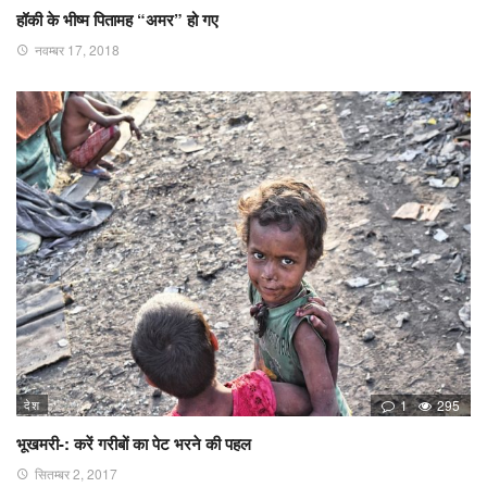
हॉकी के भीष्म पितामह “अमर” हो गए
नवम्बर 17, 2018
देश
1
295
भूखमरी-: करें गरीबों का पेट भरने की पहल
सितम्बर 2, 2017