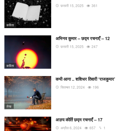
फ़रवरी 15, 2025
361
कविता
अभिनव कुमार – छद्म रचनाएँ – 12
फ़रवरी 15, 2025
247
कविता
कभी आना .. शशिधर तिवारी ‘राजकुमार’
सितम्बर 12, 2024
196
लेख
अज़य कीर्ति छद्म रचनाएँ – 17
अप्रैल 6, 2024
657
1