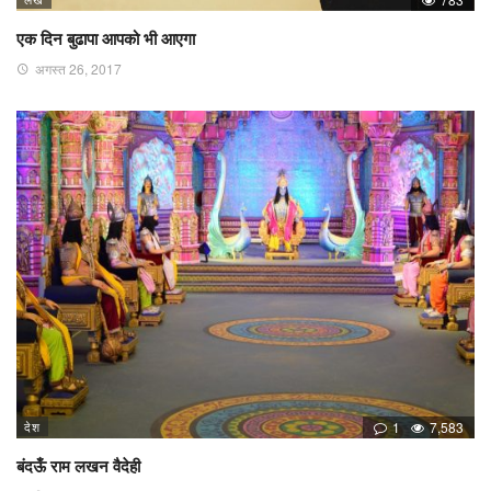
एक दिन बुढापा आपको भी आएगा
अगस्त 26, 2017
देश
1
7,583
बंदऊँ राम लखन वैदेही