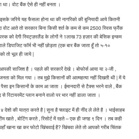
 था। वोट बैंक ऐसे ही नहीं बनता ।
 । इसके जरिये यह फैसला होना था की नागरिको की बुनियादी आये कितनी
यादा वोट आते तो सरकार बिना किसी शर्त के कम से कम 2500 स्विस फ्रैंक
स्क को देगी स्विट्ज़रलैंड के लोगों ने 1लाख 73 हज़ार की बेसिक इन्कम
ने वाले डिपाजिट फॉर्म भी नहीं छोड़ता (एक बार बैंक जाता हूँ तो ५-१०
ी को तो भूल ही जाये |
 आपकी साजिश है । पहले की सरकारें देखे । बोफोर्स आया या २-जी ,
ता को मिल गया । तब मुझे किसानों की आत्महत्या नहीं दिखती थी | में ये
 पैसा इन किसानों के काम आ जाता । ईमानदारी से टैक्स भरने वाले , बैंक
दद से रिटायरमेंट प्लान बनाने वालो पर भार नहीं डाला जाता ।
ं ४ देशो की यात्रा करते है | सुना है फ्लाइट में ही नींद ले लेते है । भाईसाहब
खाते , बोटिंग करते , रिसोर्ट में रहते – एक ही जगह ९ दिन । तब कही
यहाँ खाना खा कर फोटो खिंचवाई है? खिंचवा लेते तो आपको गरीब चिंतक