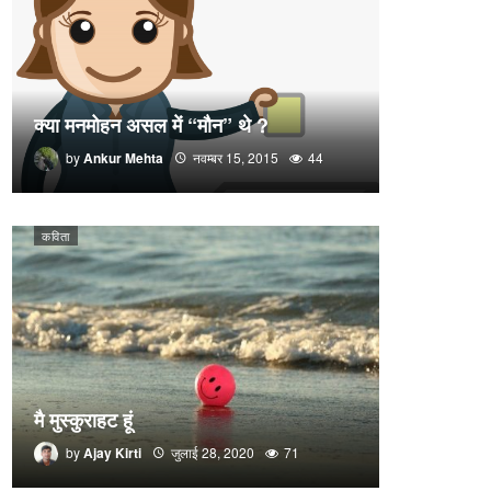
क्या मनमोहन असल में “मौन” थे ?
by
Ankur Mehta
नवम्बर 15, 2015
44
कविता
मै मुस्कुराहट हूं
by
Ajay Kirti
जुलाई 28, 2020
71