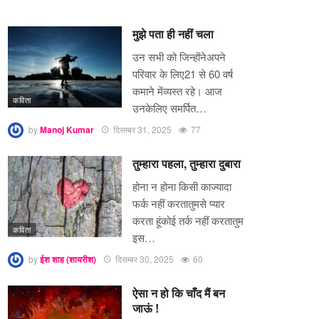
मुझे पता ही नहीं चला
उन सभी को जिन्होंनेअपने
परिवार के लिए21 से 60 वर्ष
कमाने मेंव्यस्त रहे। आज
कविता
उनकेलिए समर्पित…
by
Manoj Kumar
दिसम्बर 31, 2025
77
तुम्हारा पहला, तुम्हारा दुबारा
होना न होना किसी काज्यादा
फर्क नहीं करतातुमसे प्यार
करता हूंकोई तर्क नहीं करतातुम
कविता
इस…
by
ईश शाह (शायरीश)
दिसम्बर 30, 2025
60
ऐसा न हो कि चाँद मैं बन
जाऊं !