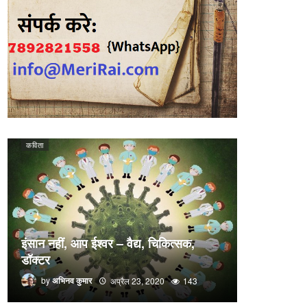
कविता
इंसान नहीं, आप ईश्वर – वैद्य, चिकित्सक,
डॉक्टर
by
अभिनव कुमार
अप्रैल 23, 2020
143