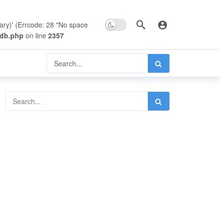
Dark mode
rary)' (Errcode: 28 "No space
pdb.php
on line
2357