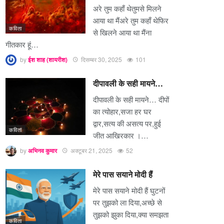
अरे तुम कहाँ थेतुमसे मिलने
आया था मैंअरे तुम कहाँ थेफिर
कविता
से खिलने आया था मैंना
गीतकार हूं…
by
ईश शाह (शायरीश)
दिसम्बर 30, 2025
101
दीपावली के सही मायने…
दीपावली के सही मायने… दीपों
का त्योहार,सजा हर घर
द्वार,सत्य की असत्य पर,हुई
कविता
जीत आखिरकार ।…
by
अभिनव कुमार
अक्टूबर 21, 2025
52
मेरे पास सयाने मोदी हैं
मेरे पास सयाने मोदी हैं घुटनों
पर तुझको ला दिया,अच्छे से
तुझको झुका दिया,क्या समझता
कविता