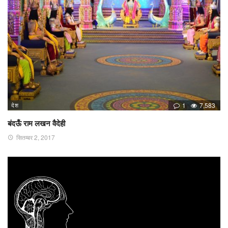
देश
1
7,583
बंदऊँ राम लखन वैदेही
सितम्बर 2, 2017