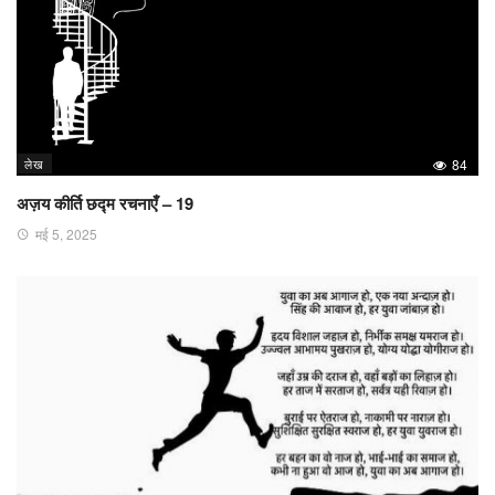
लेख
84
अज़य कीर्ति छद्म रचनाएँ – 19
मई 5, 2025