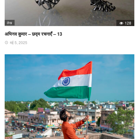
लेख
128
अभिनव कुमार – छद्म रचनाएँ – 13
मई 5, 2025