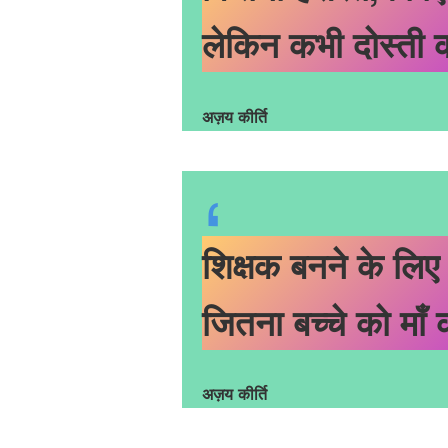
लेकिन कभी दोस्ती क
अज़य कीर्ति
शिक्षक बनने के लिए
जितना बच्चे को माँ 
अज़य कीर्ति