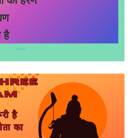
वण
 है