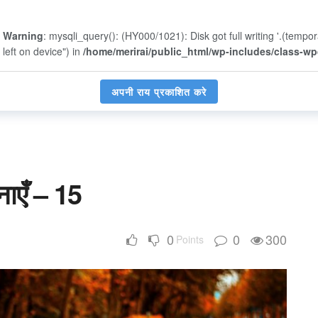
Warning
: mysqli_query(): (HY000/1021): Disk got full writing '.(tempo
left on device") in
/home/merirai/public_html/wp-includes/class-w
अपनी राय प्रकाशित करे
नाएँ – 15
0
0
300
Points