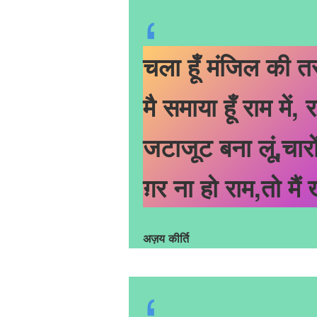
चला हूँ मंजिल की तर
मै समाया हूँ राम में,
जटाजूट बना लूं,चारों
ग़र ना हो राम,तो मैं 
अज़य कीर्ति