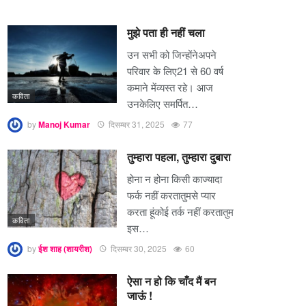
मुझे पता ही नहीं चला
उन सभी को जिन्होंनेअपने
परिवार के लिए21 से 60 वर्ष
कमाने मेंव्यस्त रहे। आज
कविता
उनकेलिए समर्पित…
by
Manoj Kumar
दिसम्बर 31, 2025
77
तुम्हारा पहला, तुम्हारा दुबारा
होना न होना किसी काज्यादा
फर्क नहीं करतातुमसे प्यार
करता हूंकोई तर्क नहीं करतातुम
कविता
इस…
by
ईश शाह (शायरीश)
दिसम्बर 30, 2025
60
ऐसा न हो कि चाँद मैं बन
जाऊं !