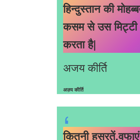
हिन्दुस्तान की मोहब्
कसम से उस मिट्टी
करता है|
अजय कीर्ति
अज़य कीर्ति
कितनी हसरतें,वफाएं 