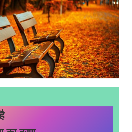
है
ा का हरण