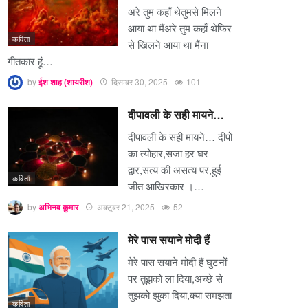
अरे तुम कहाँ थेतुमसे मिलने
आया था मैंअरे तुम कहाँ थेफिर
कविता
से खिलने आया था मैंना
गीतकार हूं…
by
ईश शाह (शायरीश)
दिसम्बर 30, 2025
101
दीपावली के सही मायने…
दीपावली के सही मायने… दीपों
का त्योहार,सजा हर घर
द्वार,सत्य की असत्य पर,हुई
कविता
जीत आखिरकार ।…
by
अभिनव कुमार
अक्टूबर 21, 2025
52
मेरे पास सयाने मोदी हैं
मेरे पास सयाने मोदी हैं घुटनों
पर तुझको ला दिया,अच्छे से
तुझको झुका दिया,क्या समझता
कविता