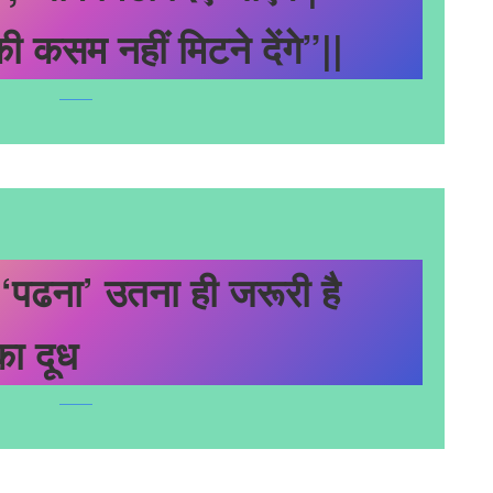
ी कसम नहीं मिटने देंगे”||
 ‘पढना’ उतना ही जरूरी है
का दूध