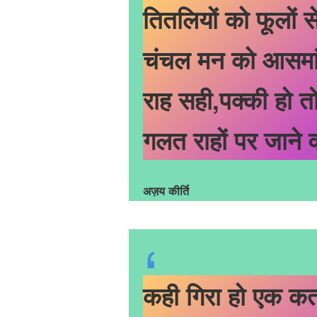
तितलियों को फूलों स
चंचल मन को आसमां 
राह सही,पक्की हो त
गलत राहों पर जाने 
अज़य कीर्ति
कही गिरा हो एक कत