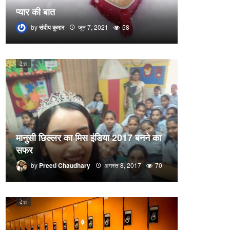
प्यार की बात
by
संदीप कुमार
जून 7, 2021
58
देश
मानुसी छिल्लर का मिस इंडिया 2017 बनने का
सफर
by
Preeti Chaudhary
अगस्त 8, 2017
70
देश