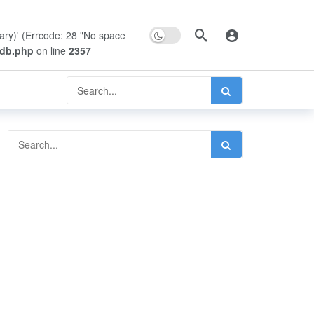
Dark mode
rary)' (Errcode: 28 "No space
pdb.php
on line
2357